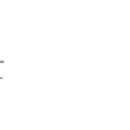
 de
en