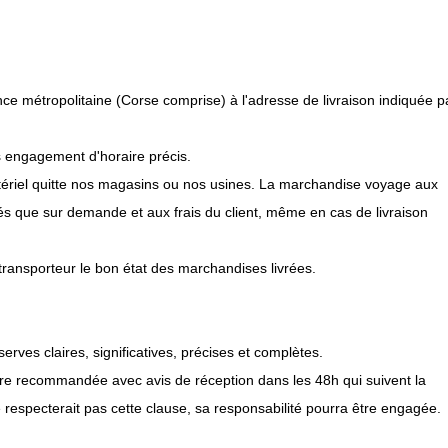
nce métropolitaine (Corse comprise) à l'adresse de livraison indiquée p
s engagement d'horaire précis.
atériel quitte nos magasins ou nos usines. La marchandise voyage aux
urés que sur demande et aux frais du client, même en cas de livraison
u transporteur le bon état des marchandises livrées.
:
erves claires, significatives, précises et complètes.
ttre recommandée avec avis de réception dans les 48h qui suivent la
e respecterait pas cette clause, sa responsabilité pourra être engagée.